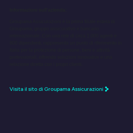
Informazioni sull'azienda:
Groupama Assicurazioni è la prima filiale estera di
Groupama, gruppo assicurativo e bancario
internazionale.
Con una rete di circa 1.000 agenti e
800 dipendenti, rappresenta un punto di riferimento in
Italia per la protezione di persone, beni e attività
professionali, offrendo soluzioni innovative e una
relazione diretta con i propri clienti
.
Visita il sito di Groupama Assicurazioni