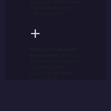
esattamente l'effetto di sconti
e adeguamenti di prezzo
sulle performance.
+
Riduce il "time-to-insight"
per il business
, offrendo ai
team autonomia operativa e
una visione univoca e
coerente dei dati (Single
Source of Truth)
.
+