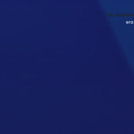
La rivoluzio
era