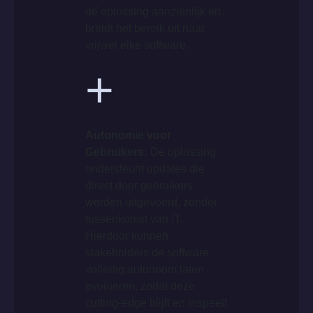
de oplossing aanzienlijk en
breidt het bereik uit naar
vrijwel elke software.
+
Autonomie voor
Gebruikers:
De oplossing
ondersteunt updates die
direct door gebruikers
worden uitgevoerd, zonder
tussenkomst van IT.
Hierdoor kunnen
stakeholders de software
volledig autonoom laten
evolueren, zodat deze
cutting-edge blijft en inspeelt