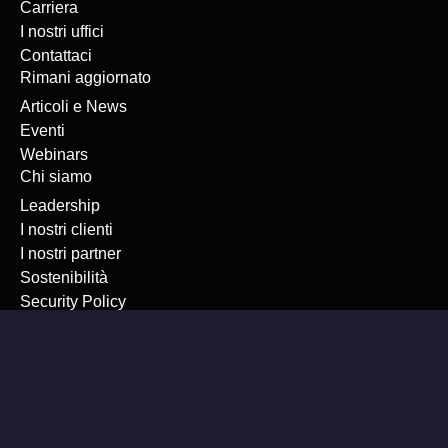
Carriera
I nostri uffici
Contattaci
Rimani aggiornato
Articoli e News
Eventi
Webinars
Chi siamo
Leadership
I nostri clienti
I nostri partner
Sostenibilità
Security Policy
ISO 9001
ISO 27001
Privacy Policy
Cookies Policy
Codice Etico
Whistleblowing
Copyright © 2026 P.I. 13060250159