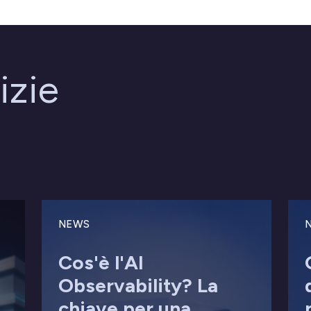
izie
NEWS
Cos'è l'AI
Observability? La
chiave per una