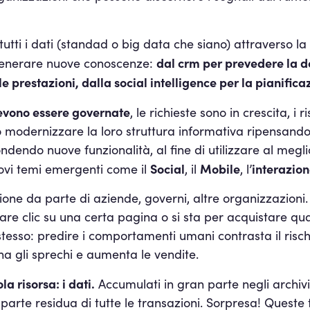
a tutti i dati (standad o big data che siano) attraverso
dal crm per prevedere la d
r generare nuove conoscenze:
e prestazioni, dalla social intelligence per la pianifica
evono essere governate
, le richieste sono in crescita, i 
modernizzare la loro struttura informativa ripensando 
ndendo nuove funzionalità, al fine di utilizzare al meglio
Social
Mobile
interazio
uovi temi emergenti come il
, il
, l’
ione da parte di aziende, governi, altre organizzazioni. I
re clic su una certa pagina o si sta per acquistare qu
esso: predire i comportamenti umani contrasta il rischio 
iona gli sprechi e aumenta le vendite.
a risorsa: i dati.
Accumulati in gran parte negli archivi 
a parte residua di tutte le transazioni. Sorpresa! Queste