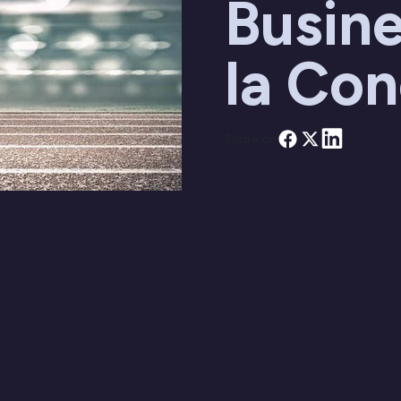
Busine
la Co
Share on