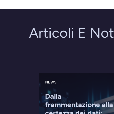
Articoli E Not
NEWS
Dalla
frammentazione alla
certezza dei dati: