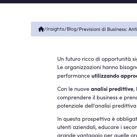
/
/
/
Previsioni di Business: An
Insights
Blog
Un futuro ricco di opportunità s
Le organizzazioni hanno bisogno 
utilizzando approc
performance
analisi predittive
Con le nuove
,
comprendere il business e prend
potenziale dell'analisi preditti
In questa prospettiva è obbligat
utenti aziendali, educare i seco
grande vantaggio per quelle org