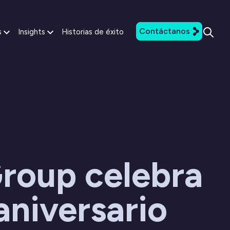
Contáctanos
s
Insights
Historias de éxito
roup celebra
aniversario