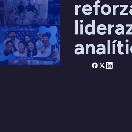
reforz
lidera
analít
Share on