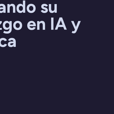
ando su
zgo en IA y
ica