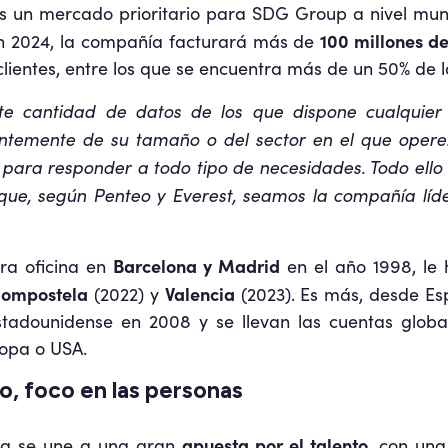
s un mercado prioritario para SDG Group a nivel mun
100 millones de
En 2024, la compañía facturará más de
lientes, entre los que se encuentra más de un 50% de 
nte cantidad de datos de los que dispone cualquie
temente de su tamaño o del sector en el que opere. 
para responder a todo tipo de necesidades. Todo ell
 que, según Penteo y Everest, seamos la compañía líd
Barcelona y Madrid
ra oficina en
en el año 1998, le 
Compostela
Valencia
(2022) y
(2023). Es más, desde Es
adounidense en 2008 y se llevan las cuentas globa
opa o USA.
do, foco en las personas
apuesta por el talento
rma se une a una gran
, con una