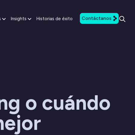
Contáctanos
s
Insights
Historias de éxito
ng o cuándo
mejor