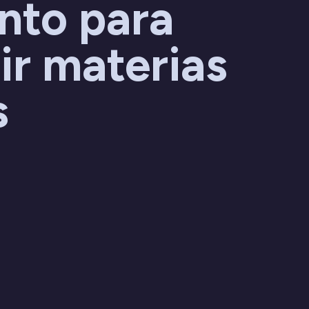
to para
ir materias
s