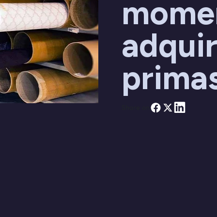
momen
adquir
prima
Share on