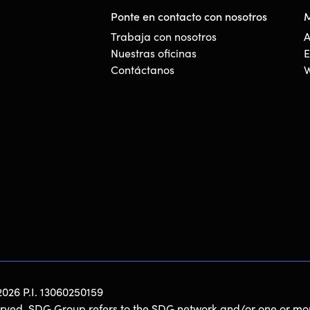
Ponte en contacto con nosotros
M
Trabaja con nosotros
A
Nuestras oficinas
E
Contáctanos
W
026 P.I. 13060250159
served. SDG Group refers to the SDG network and/or one or mor