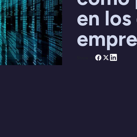
en los
empre
Share on