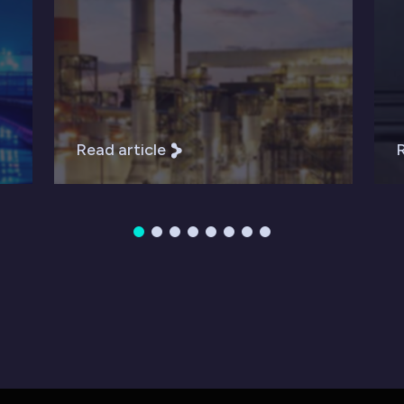
Read article
R