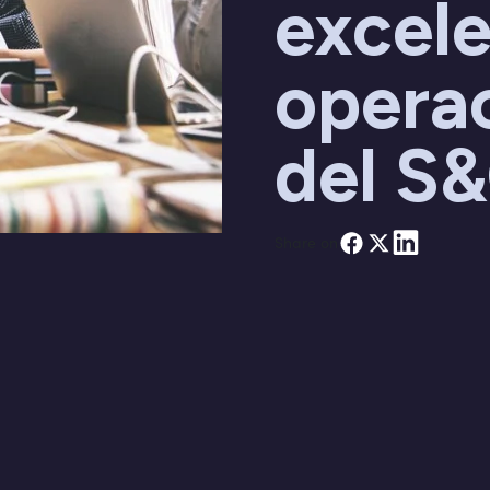
excele
operac
del S
Share on