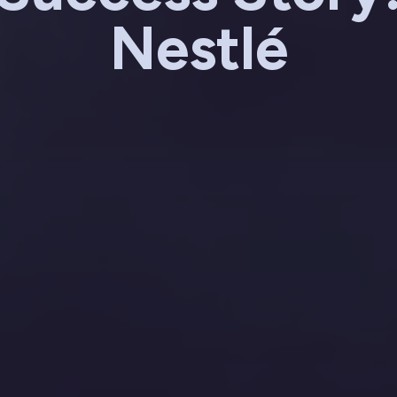
Nestlé