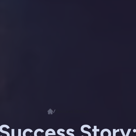
/
Success Stories
Success Story