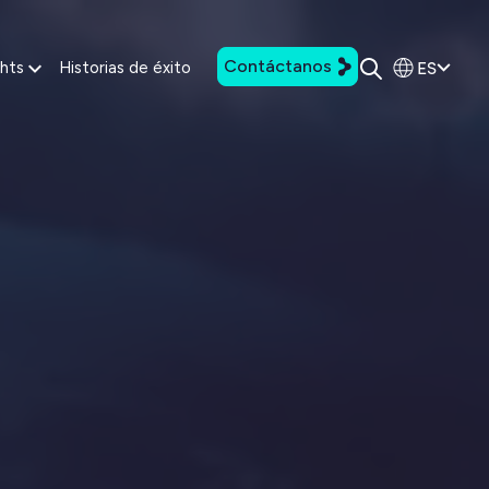
Contáctanos
ES
ghts
Historias de éxito