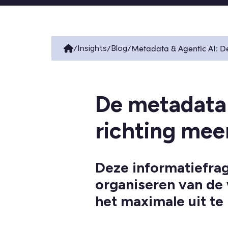
/
/
/
Metadata & Agentic AI: De
Insights
Blog
De metadatar
richting mee
Deze informatiefrag
organiseren van de 
het maximale uit te 