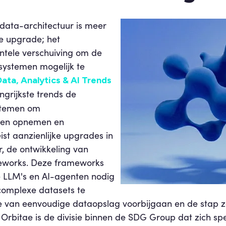
data-architectuur is meer
he upgrade; het
tele verschuiving om de
 systemen mogelijk te
ata, Analytics & AI Trends
ngrijkste trends de
ystemen om
nnen opnemen en
eist aanzienlijke upgrades in
r, de ontwikkeling van
works. Deze frameworks
e LLM's en AI-agenten nodig
omplexe datasets te
 van eenvoudige dataopslag voorbijgaan en de stap z
. Orbitae is de divisie binnen de SDG Group dat zich spe