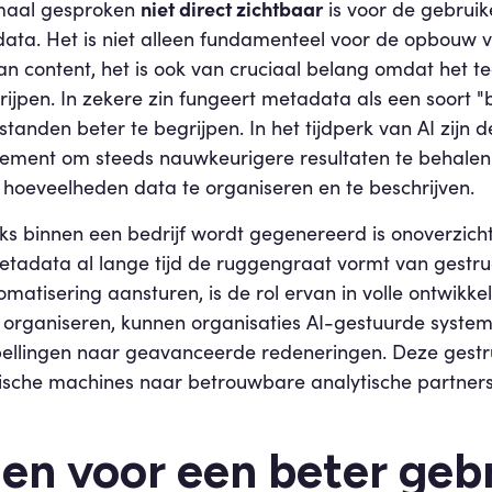
niet direct zichtbaar
rmaal gesproken
is voor de gebruik
data. Het is niet alleen fundamenteel voor de opbouw va
n content, het is ook van cruciaal belang omdat het tec
jpen. In zekere zin fungeert metadata als een soort "b
nden beter te begrijpen. In het tijdperk van AI zijn de
element om steeds nauwkeurigere resultaten te behalen
oeveelheden data te organiseren en te beschrijven.
ks binnen een bedrijf wordt gegenereerd is onoverzicht
metadata al lange tijd de ruggengraat vormt van gest
matisering aansturen, is de rol ervan in volle ontwikk
e organiseren, kunnen organisaties AI-gestuurde syste
ellingen naar geavanceerde redeneringen. Deze gestr
istische machines naar betrouwbare analytische partner
gen voor een beter geb