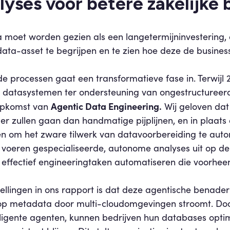
lyses voor betere zakelijke
moet worden gezien als een langetermijninvestering, a
 data-asset te begrijpen en te zien hoe deze de busine
e processen gaat een transformatieve fase in. Terwijl 
 datasystemen ter ondersteuning van ongestructureer
Agentic Data Engineering.
 opkomst van
Wij geloven dat
er zullen gaan dan handmatige pijplijnen, en in plaat
 om het zware tilwerk van datavoorbereiding te auto
e voeren gespecialiseerde, autonome analyses uit op d
ffectief engineeringtaken automatiseren die voorheen
ellingen in ons rapport is dat deze agentische benade
p metadata door multi-cloudomgevingen stroomt. Door
lligente agenten, kunnen bedrijven hun databases opti