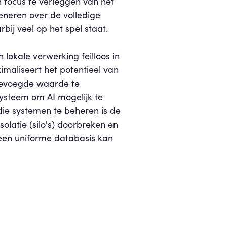
un focus te verleggen van het
eneren over de volledige
bij veel op het spel staat.
okale verwerking feilloos in
maliseert het potentieel van
gevoegde waarde te
systeem om AI mogelijk te
die systemen te beheren is de
olatie (silo's) doorbreken en
 een uniforme databasis kan