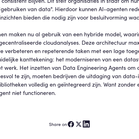
 consistent blijven. Dit stelt organisaties in staat om h
"gebruiken van data". Hierdoor kunnen AI-agenten red
 inzichten bieden die nodig zijn voor besluitvorming waar
 maken nu al gebruik van een hybride model, waarin l
ecentraliseerde cloudanalyses. Deze architectuur maxi
te verbeteren en repeterende taken met een lage toe
uidelijke kanttekening: het moderniseren van een data
het werk. Het inzetten van Data Engineering Agents om 
esvol te zijn, moeten bedrijven de uitdaging van data-is
bliotheken volledig en geïntegreerd zijn. Want zonder
ent niet functioneren.
Share on