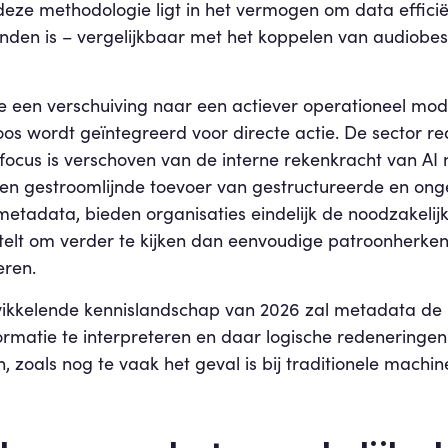
t deze methodologie ligt in het vermogen om data effici
onden is – vergelijkbaar met het koppelen van audiobe
en verschuiving naar een actiever operationeel model
 wordt geïntegreerd voor directe actie. De sector rea
e focus is verschoven van de interne rekenkracht van 
n gestroomlijnde toevoer van gestructureerde en ong
metadata, bieden organisaties eindelijk de noodzakelij
stelt om verder te kijken dan eenvoudige patroonherke
eren.
wikkelende kennislandschap van 2026 zal metadata de 
matie te interpreteren en daar logische redeneringen ui
zoals nog te vaak het geval is bij traditionele machin