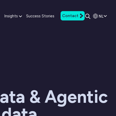
Contact
NL
Insights
Success Stories
ata & Agentic
 data