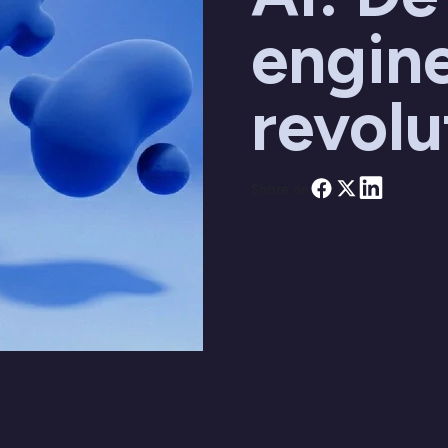
engin
revolu
Share on